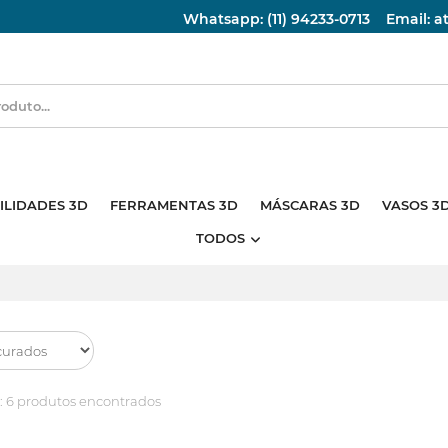
Whatsapp: (11) 94233-0713
Email: 
ILIDADES 3D
FERRAMENTAS 3D
MÁSCARAS 3D
VASOS 3
TODOS
:
6 produtos encontrados