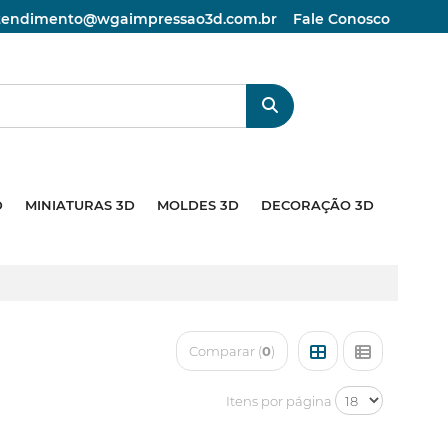
atendimento@wgaimpressao3d.com.br
Fale Conosco
D
MINIATURAS 3D
MOLDES 3D
DECORAÇÃO 3D
Comparar (
0
)
Itens por página