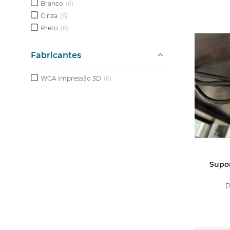
Branco
(6)
Cinza
(6)
Preto
(6)
Fabricantes
WGA Impressão 3D
(6)
Supo
P